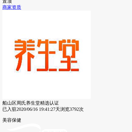
置顶
商家资质
船山区周氏养生堂
精选
认证
已入驻
2020/06/16 19:41:27
天
浏览3792次
美容保健