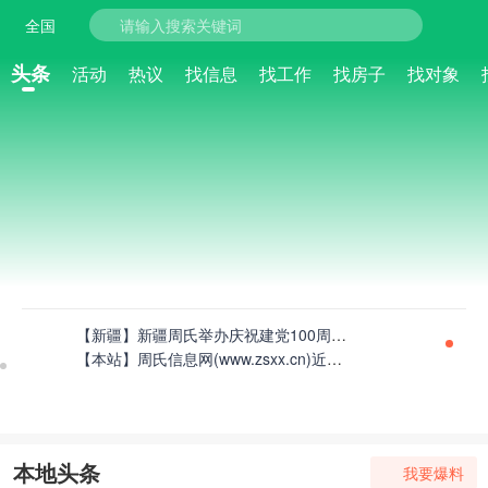
全国
请输入搜索关键词
头条
活动
热议
找信息
找工作
找房子
找对象
【新疆】新疆周氏举办庆祝建党100周年书画展活动征稿
【本站】周氏信息网(www.zsxx.cn)近日升级系统，敬请关注！
【本站】热烈祝贺周氏信息网创建上线！
本地头条
我要爆料